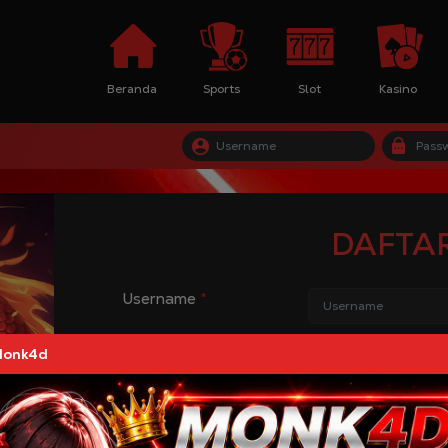
Beranda
Sports
Sl
Username
*
Monk4d
Password
*