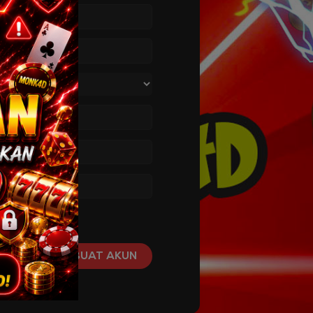
Wajib Kombinasi Huruf dan Angka
Minimal karakter adalah 6. Contoh : strong889
Kosongkan apabila tidak ada.